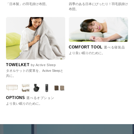
「日本製」の羽毛掛け布団。
四季のある日本にぴったり！羽毛肌掛け
布団。
COMFORT TOOL
選べる寝装品
より良い眠りのために。
TOWELKET
by Active Sleep
タオルケットの変革を、Active Sleepと
共に。
OPTIONS
選べるオプション
より良い眠りのために。