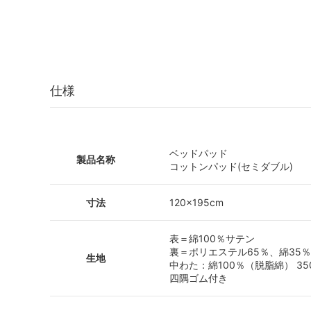
仕様
ベッドパッド
製品名称
コットンパッド(セミダブル)
寸法
120×195cm
表＝綿100％サテン
裏＝ポリエステル65％、綿35％
生地
中わた：綿100％（脱脂綿） 350
四隅ゴム付き