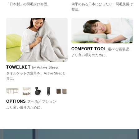
「日本製」の羽毛掛け布団。
四季のある日本にぴったり！羽毛肌掛け
布団。
COMFORT TOOL
選べる寝装品
より良い眠りのために。
TOWELKET
by Active Sleep
タオルケットの変革を、Active Sleepと
共に。
OPTIONS
選べるオプション
より良い眠りのために。