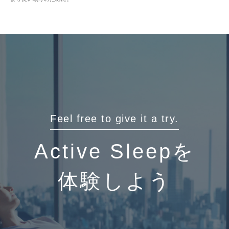
Feel free to give it a try.
Active Sleepを
体験しよう