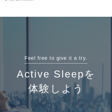
Feel free to give it a try.
Active Sleepを
体験しよう