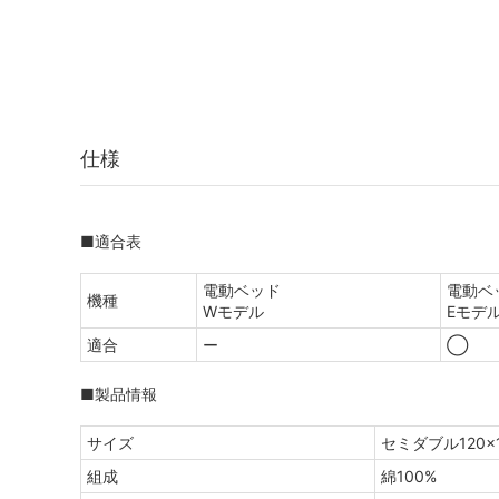
仕様
■適合表
電動ベッド
電動ベ
機種
Wモデル
Eモデ
適合
ー
◯
■製品情報
サイズ
セミダブル120×1
組成
綿100%